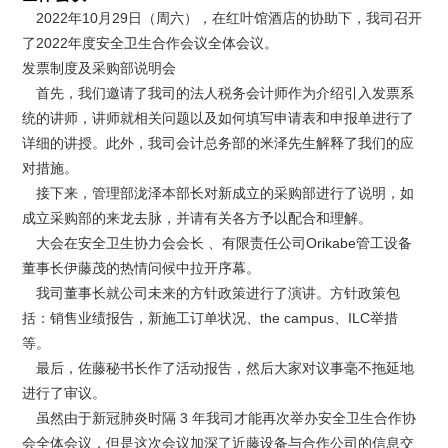
2022年10月29日（周六），在红叶馆酒店的协助下，我司召开
了2022年度安全卫生合作会议全体会议。
发票制度及采购部说明会
首先，我们邀请了我司的法人税务会计师作为介绍引入发票系
统的讲师，讲师就相关问题以及如何填写申请表和申报单进行了
详细的讲授。此外，我司会计总务部的米泽先生解释了我们的应
对措施。
接下来，管理部泷泽本部长对新成立的采购部进行了说明，如
成立采购部的来龙去脉，并请有关各方予以配合和理解。
大会在安全卫生协力会会长 、有限责任公司Orikabe管工设备
董事长伊藤茂的热情问候中拉开序幕。
我司董事长就公司未来的方针政策进行了演讲。方针政策包
括：销售业绩报告，新施工订单状况、the campus、ILC举措
等。
最后，佐藤秘书长作了活动报告，然后大家对议事毫不拖延地
进行了审议。
虽然由于新冠肺炎时隔 3 年我司才能再次举办安全卫生合作协
会全体会议，但是这次会议加深了近藤设备与合作公司的信息交